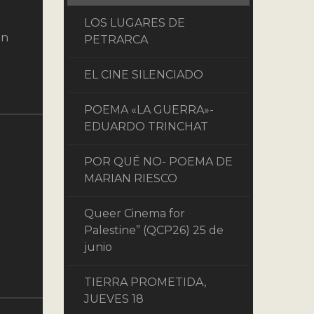
LOS LUGARES DE
on
PETRARCA
EL CINE SILENCIADO
POEMA «LA GUERRA»-
EDUARDO TRINCHAT
POR QUÉ NO- POEMA DE
MARIAN RIESCO
Queer Cinema for
Palestine” (QCP26) 25 de
junio
TIERRA PROMETIDA,
JUEVES 18