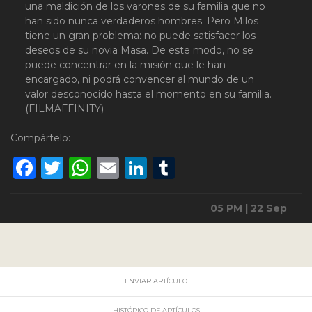
una maldición de los varones de su familia que no
han sido nunca verdaderos hombres. Pero Milos
tiene un gran problema: no puede satisfacer los
deseos de su novia Masa. De este modo, no se
puede concentrar en la misión que le han
encargado, ni podrá convencer al mundo de un
valor desconocido hasta el momento en su familia.
(FILMAFFINITY)
Compártelo:
Facebook
Twitter
WhatsApp
Email
LinkedIn
Tumblr
05 PM | 22 Sep
ENVIAR ARTÍCULO
HISTÓRICO DE ARTÍCULOS