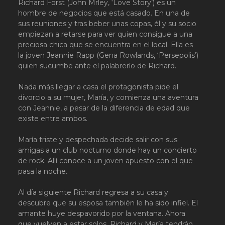
Richard Forst (John Mrley, ‘Love Story’) es un
hombre de negocios que está casado. En una de
sus reuniones y tras beber unas copas, él y su socio
empiezan a retarse para ver quien consigue a una
preciosa chica que se encuentra en el local. Ella es
la joven Jeannie Rapp (Gena Rowlands, ‘Persepolis’)
quien sucumbe ante el palabrerío de Richard.
Nada más llegar a casa el protagonista pide el
divorcio a su mujer, María, y comienza una aventura
con Jeannie, a pesar de la diferencia de edad que
existe entre ambos.
María triste y despechada decide salir con sus
amigas a un club nocturno donde hay un concierto
de rock. Allí conoce a un joven apuesto con el que
pasa la noche.
Al día siguiente Richard regresa a su casa y
descubre que su esposa también le ha sido infiel. El
amante huye despavorido por la ventana. Ahora
que vuelven a estar solos, Richard y María tendrán