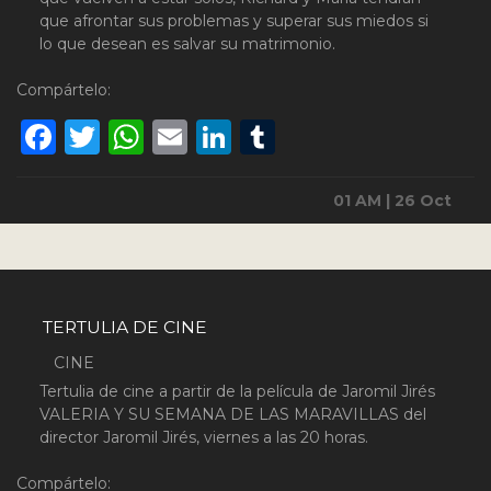
que afrontar sus problemas y superar sus miedos si
lo que desean es salvar su matrimonio.
Compártelo:
Facebook
Twitter
WhatsApp
Email
LinkedIn
Tumblr
01 AM | 26 Oct
TERTULIA DE CINE
CINE
Tertulia de cine a partir de la película de Jaromil Jirés
VALERIA Y SU SEMANA DE LAS MARAVILLAS del
director Jaromil Jirés, viernes a las 20 horas.
Compártelo: