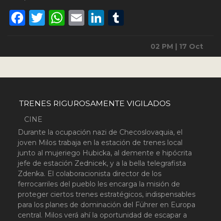
Facebook
Twitter
WhatsApp
Email
LinkedIn
Tumblr
02 PM | 17 Oct
TRENES RIGUROSAMENTE VIGILADOS
CINE
Durante la ocupación nazi de Checoslovaquia, el
joven Milos trabaja en la estación de trenes local
junto al mujeriego Hubicka, al demente e hipócrita
jefe de estación Zednicek, y a la bella telegrafista
Zdenka. El colaboracionista director de los
ferrocarriles del pueblo les encarga la misión de
proteger ciertos trenes estratégicos, indispensables
para los planes de dominación del Führer en Europa
central. Milos verá ahí la oportunidad de escapar a